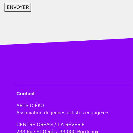
Contact
ARTS D'ÉKO
Association de jeunes artistes engagé·e·s
CENTRE OREAG / LA RÊVERIE
233 Rue St Genès, 33 000 Bordeaux